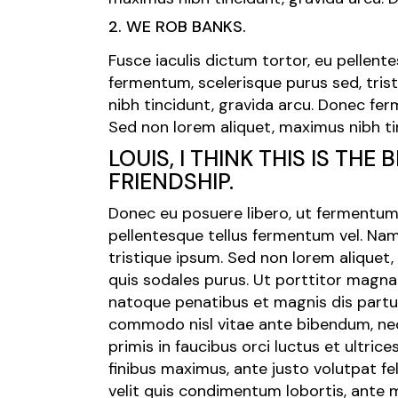
2. WE ROB BANKS.
Fusce iaculis dictum tortor, eu pellen
fermentum, scelerisque purus sed, tris
nibh tincidunt, gravida arcu. Donec fer
Sed non lorem aliquet, maximus nibh ti
LOUIS, I THINK THIS IS THE
FRIENDSHIP.
Donec eu posuere libero, ut fermentum 
pellentesque tellus fermentum vel. Na
tristique ipsum. Sed non lorem aliquet
quis sodales purus. Ut porttitor magna 
natoque penatibus et magnis dis partur
commodo nisl vitae ante bibendum, nec 
primis in faucibus orci luctus et ultric
finibus maximus, ante justo volutpat feli
velit quis condimentum lobortis, ante m