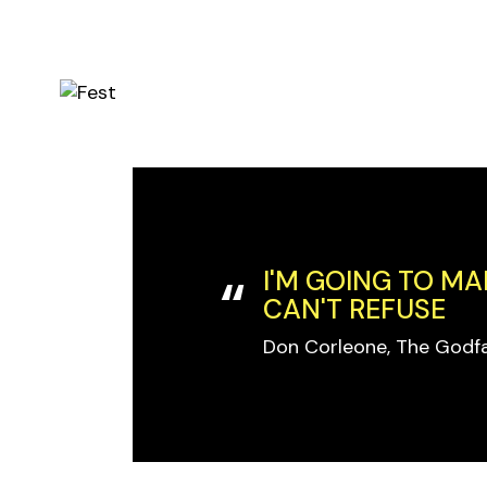
Skip
to
the
content
I'M GOING TO MA
CAN'T REFUSE
Don Corleone, The Godf