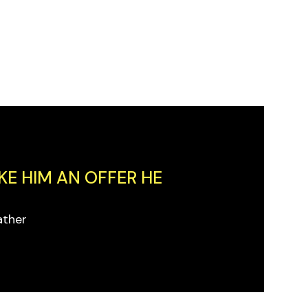
KE HIM AN OFFER HE
ather