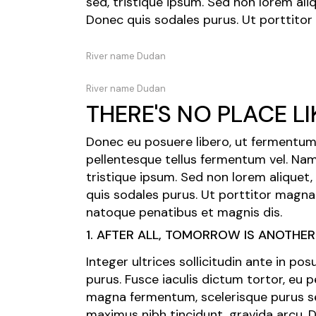
sed, tristique ipsum. Sed non lorem ali
Donec quis sodales purus. Ut porttitor
River name Dudan
River name Dudan
THERE'S NO PLACE L
Donec eu posuere libero, ut fermentum 
pellentesque tellus fermentum vel. Na
tristique ipsum. Sed non lorem aliquet
quis sodales purus. Ut porttitor magna 
natoque penatibus et magnis dis.
1. AFTER ALL, TOMORROW IS ANOTHER
Integer ultrices sollicitudin ante in p
purus. Fusce iaculis dictum tortor, eu 
magna fermentum, scelerisque purus sed
maximus nibh tincidunt, gravida arcu. 