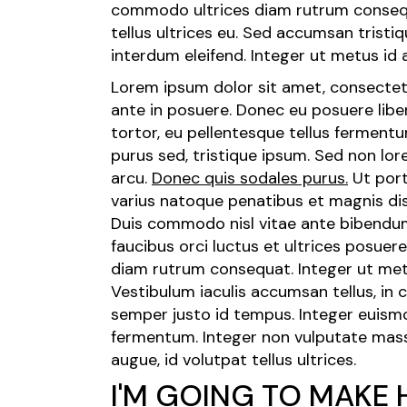
commodo ultrices diam rutrum consequa
tellus ultrices eu. Sed accumsan trist
interdum eleifend. Integer ut metus id 
Lorem ipsum dolor sit amet, consectetur 
ante in posuere. Donec eu posuere libe
tortor, eu pellentesque tellus fermen
purus sed, tristique ipsum. Sed non lor
arcu.
Donec quis sodales purus.
Ut port
varius natoque penatibus et magnis dis
Duis commodo nisl vitae ante bibendum,
faucibus orci luctus et ultrices posuer
diam rutrum consequat. Integer ut metu
Vestibulum iaculis accumsan tellus, in c
semper justo id tempus. Integer euismo
fermentum. Integer non vulputate massa
augue, id volutpat tellus ultrices.
I'M GOING TO MAKE 