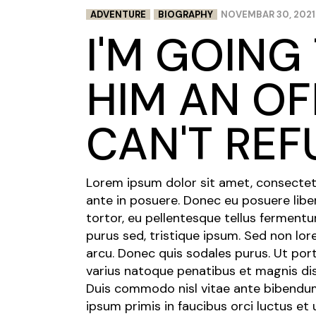
ADVENTURE
BIOGRAPHY
NOVEMBAR 30, 2021
I'M GOING
HIM AN OF
CAN'T REF
Lorem ipsum dolor sit amet, consectetur 
ante in posuere. Donec eu posuere libe
tortor, eu pellentesque tellus fermen
purus sed, tristique ipsum. Sed non lor
arcu. Donec quis sodales purus. Ut por
varius natoque penatibus et magnis dis
Duis commodo nisl vitae ante bibendum,
ipsum primis in faucibus orci luctus et 