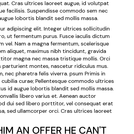
t. Cras ultrices laoreet augue, id volutpat
ique facilisis. Suspendisse commodo sem nec
augue lobortis blandit sed mollis massa.
adipiscing elit. Integer ultrices sollicitudin
ro, ut fermentum purus. Fusce iaculis dictum
tum vel. Nam a magna fermentum, scelerisque
em aliquet, maximus nibh tincidunt, gravida
titor magna nec massa tristique mollis. Orci
 parturient montes, nascetur ridiculus mus.
 nec pharetra felis viverra. psum Primis in
e cubilia curae; Pellentesque commodo ultrices
s id augue lobortis blandit sed mollis massa.
onvallis libero varius et. Aenean auctor
d dui sed libero porttitor, vel consequat erat
, sed ullamcorper orci. Cras ultrices laoreet
HIM AN OFFER HE CAN'T