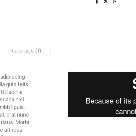
Recenzije (1)
 adipiscing
a quis felis
Ut lacinia
suada nisl
nibh ligula.
at, erat nunc
 risus. Morbi
 ultrices