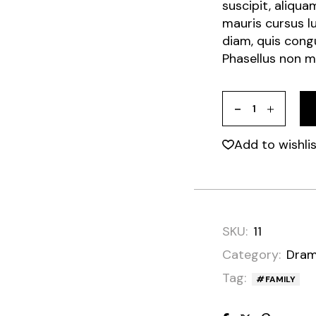
suscipit, aliqua
mauris cursus l
diam, quis congue
Phasellus non m
Add to wishli
SKU:
11
Category:
Dra
Tag:
FAMILY