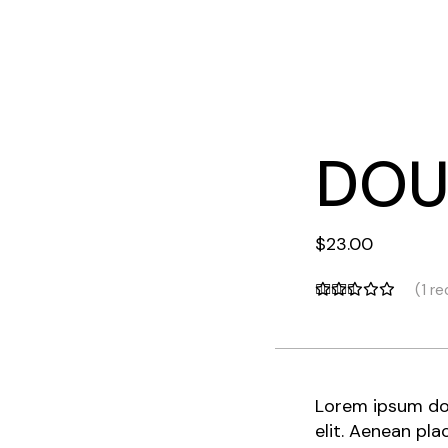
DOU
$
23.00
(
1
rec
Lorem ipsum dol
elit. Aenean pla