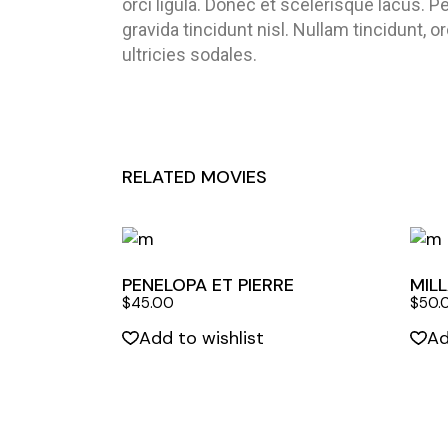
orci ligula. Donec et scelerisque lacus. 
gravida tincidunt nisl. Nullam tincidunt, or
ultricies sodales.
RELATED MOVIES
PENELOPA ET PIERRE
MIL
$
45.00
$
50.
Add to wishlist
Ad
Quick View