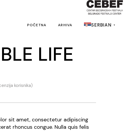
SERBIAN
POČETNA
ARHIVA
▼
BLE LIFE
enzija korisnika)
or sit amet, consectetur adipiscing
cerat rhoncus congue. Nulla quis felis