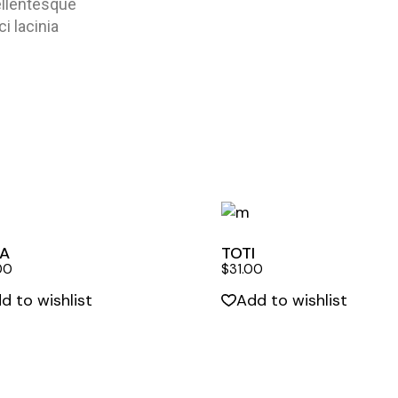
Pellentesque
ci lacinia
LA
TOTI
00
$
31.00
d to wishlist
Add to wishlist
Quick View
Quick View