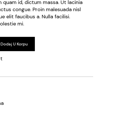
m quam id, dictum massa. Ut lacinia
uctus congue. Proin malesuada nisl
 elit faucibus a. Nulla facilisi.
olestie mi.
Dodaj U Korpu
st
ma