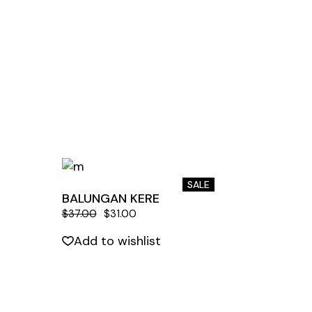
SALE
BALUNGAN KERE
$
37.00
$
31.00
Add to wishlist
Quick View