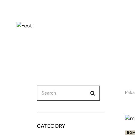
Skip
to
the
content
Search
Prika
for:
CATEGORY
ROM