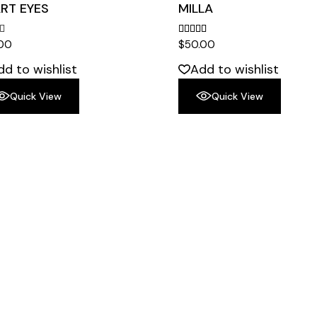
RT EYES
MILLA
.00
$
50.00
dd to wishlist
Add to wishlist
Quick View
Quick View