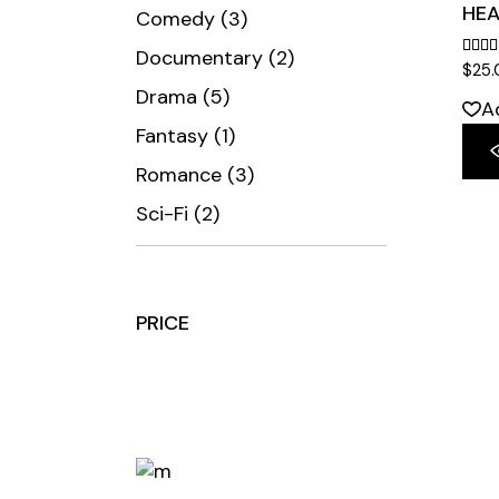
HEA
3
Comedy
3
proizvoda
2
Documentary
2
$
25
proizvoda
5
Drama
5
A
proizvoda
1
Fantasy
1
proizvod
3
Romance
3
proizvoda
2
Sci-Fi
2
proizvoda
PRICE